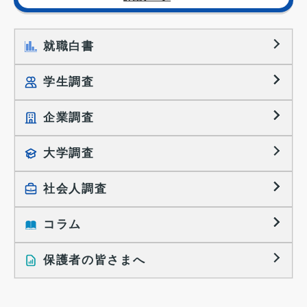
就職白書
学生調査
企業調査
就職プロセス調査
就職活動TOPICS
大学調査
採用に関する調査
大学生の実態調査
採用活動に関するレポート
社会人調査
働きたい組織の特徴
大学生の地域間移動レポート
コラム
就職活動と入社後の就業
就職活動に関するレポート
就業レディネス研究
保護者の皆さまへ
インタビュー記事
調査レポート