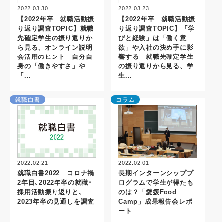
2022.03.30
2022.03.23
【2022年卒 就職活動振
【2022年卒 就職活動振
り返り調査TOPIC】就職
り返り調査TOPIC】「学
先確定学生の振り返りか
びと経験」は「働く意
ら見る、オンライン説明
欲」や入社の決め手に影
会活用のヒント 自分自
響する 就職先確定学生
身の「働きやすさ」や
の振り返りから見る、学
「...
生...
就職白書
コラム
2022.02.01
2022.02.21
長期インターンシッププ
就職白書2022 コロナ禍
ログラムで学生が得たも
2年目､2022年卒の就職･
のは？「愛媛Food
採用活動振り返りと､
Camp」成果報告会レポ
2023年卒の見通しを調査
ート