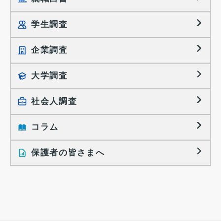
学生調査
企業調査
就職プロセス調査
就職活動TOPICS
大学調査
採用に関する調査
大学生の実態調査
採用活動に関するレポート
社会人調査
働きたい組織の特徴
大学生の地域間移動レポート
コラム
就職活動と入社後の就業
就職活動に関するレポート
就業レディネス研究
保護者の皆さまへ
インタビュー記事
調査レポート
研究員の視点