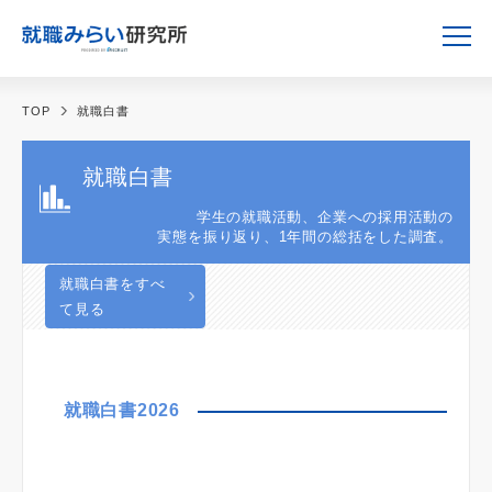
TOP
就職白書
就職白書
学生の就職活動、企業への採用活動の
実態を振り返り、1年間の総括をした調査。
就職白書をすべ
て見る
就職白書2026