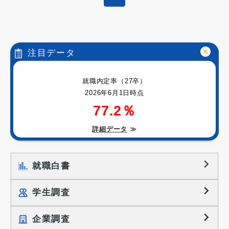
注目データ
就職内定率（27卒）
2026年6月1日時点
77.2％
詳細データ
≫
就職白書
学生調査
企業調査
就職プロセス調査