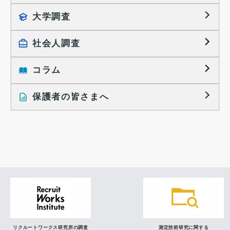
就職活動TOPICS
大学調査
採用に関する調査
大学生の実態調査
採用活動に関するレポート
社会人調査
働きたい組織の特徴
大学生の地域間移動レポート
コラム
就職活動と入社後の就業
就職活動に関するレポート
就業レディネス研究
保護者の皆さまへ
インタビュー記事
調査レポート
研究員の視点
リクルートワークス研究所の調査
測定技術研究に関する