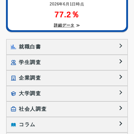
2026年6月1日時点
77.2％
詳細データ
≫
就職白書
学生調査
企業調査
就職プロセス調査
就職活動TOPICS
大学調査
採用に関する調査
大学生の実態調査
採用活動に関するレポート
社会人調査
働きたい組織の特徴
大学生の地域間移動レポート
コラム
就職活動と入社後の就業