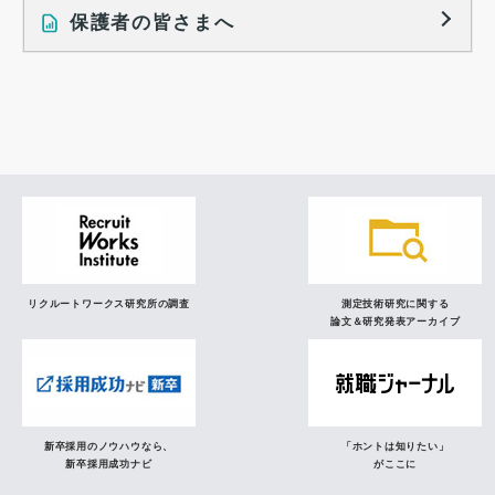
就職活動に関するレポート
就業レディネス研究
保護者の皆さまへ
インタビュー記事
調査レポート
研究員の視点
リクルートワークス研究所の調査
測定技術研究に関する
論文＆研究発表アーカイブ
新卒採用のノウハウなら、
「ホントは知りたい」
新卒採用成功ナビ
がここに