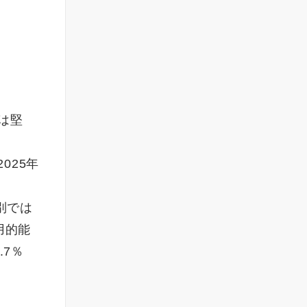
）
欲は堅
025年
別では
用的能
.7％