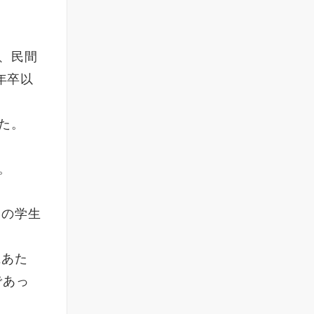
）、民間
年卒以
した。
。
」の学生
にあた
であっ