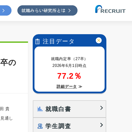
注目データ
就職内定率（27卒）
年卒の
2026年6月1日時点
77.2％
詳細データ
≫
就職白書
田 貴
用見通し
学生調査