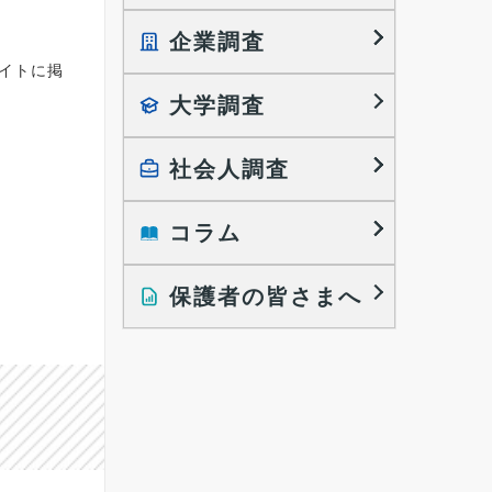
企業調査
就職プロセス調査
サイトに掲
就職活動TOPICS
大学調査
採用に関する調査
大学生の実態調査
採用活動に関するレポート
働きたい組織の特徴
社会人調査
大学生の地域間移動レポート
コラム
就職活動と入社後の就業
就職活動に関するレポート
就業レディネス研究
保護者の皆さまへ
インタビュー記事
調査レポート
研究員の視点