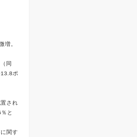
と微増。
％（同
3.8ポ
。
配置され
6％と
アに関す