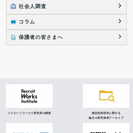
採用活動に関するレポート
社会人調査
働きたい組織の特徴
大学生の地域間移動レポート
コラム
就職活動と入社後の就業
就職活動に関するレポート
就業レディネス研究
保護者の皆さまへ
インタビュー記事
調査レポート
研究員の視点
リクルートワークス研究所の調査
測定技術研究に関する
論文＆研究発表アーカイブ