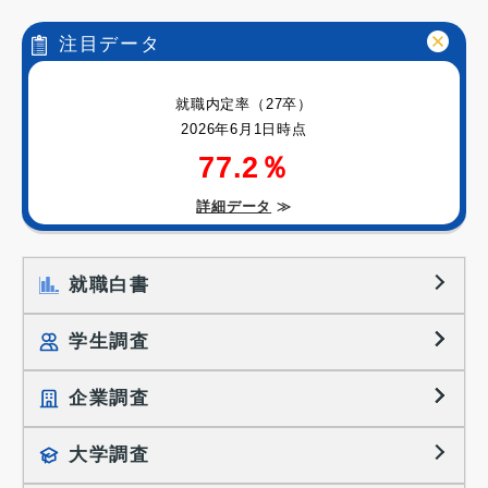
注目データ
就職内定率（27卒）
2026年6月1日時点
77.2％
詳細データ
≫
就職白書
学生調査
企業調査
就職プロセス調査
就職活動TOPICS
大学調査
採用に関する調査
大学生の実態調査