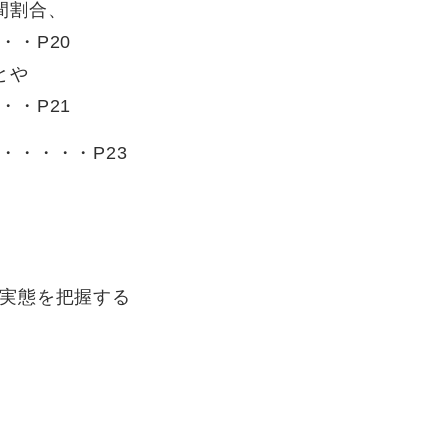
間割合、
・P20
とや
・P21
・・・・・P23
実態を把握する