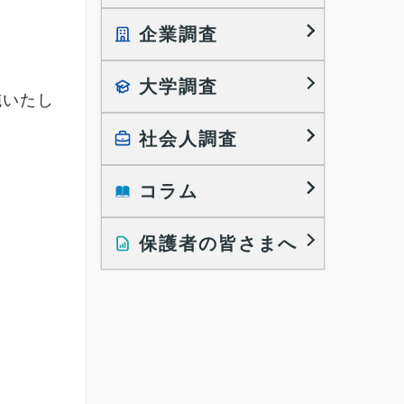
企業調査
就職プロセス調査
就職活動TOPICS
大学調査
採用に関する調査
施いたし
大学生の実態調査
採用活動に関するレポート
働きたい組織の特徴
社会人調査
大学生の地域間移動レポート
コラム
就職活動と入社後の就業
就職活動に関するレポート
就業レディネス研究
保護者の皆さまへ
インタビュー記事
調査レポート
研究員の視点