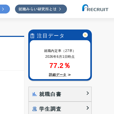
注目データ
就職内定率（27卒）
2026年6月1日時点
77.2％
詳細データ
≫
就職白書
学生調査