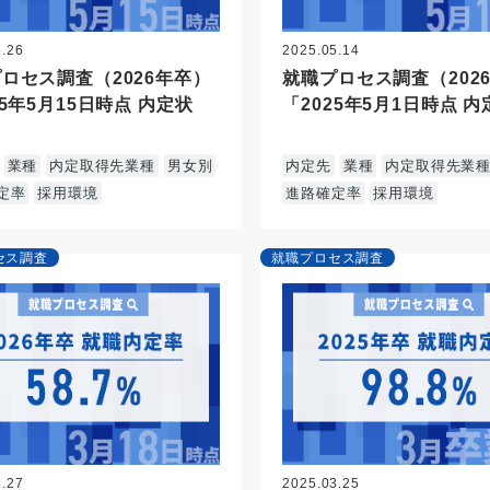
5.26
2025.05.14
ロセス調査（2026年卒）
就職プロセス調査（202
25年5月15日時点 内定状
「2025年5月1日時点 
業種
内定取得先業種
男女別
内定先
業種
内定取得先業
定率
採用環境
進路確定率
採用環境
セス調査
就職プロセス調査
3.27
2025.03.25