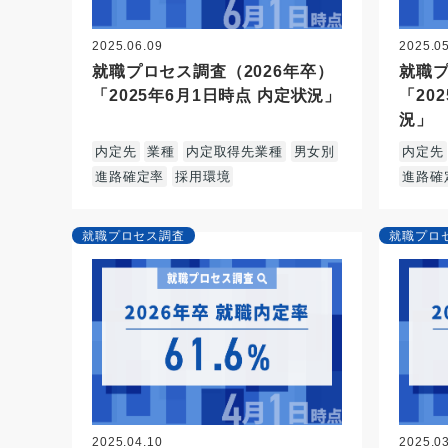
2025.06.09
2025.0
就職プロセス調査（2026年卒）
就職プ
「2025年6月1日時点 内定状況」
「20
況」
内定先
業種
内定取得先業種
男女別
内定先
進路確定率
採用環境
進路確
就職プロセス調査
就職プロ
2025.04.10
2025.0