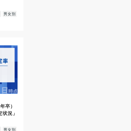
種
男女別
5年卒）
内定状況」
種
男女別