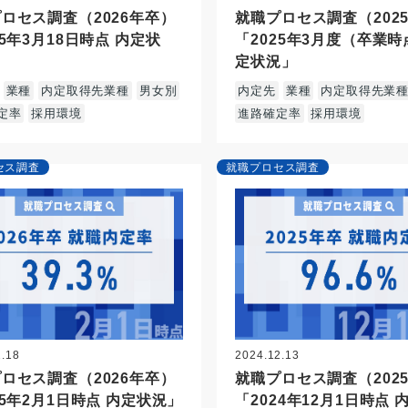
ロセス調査（2026年卒）
就職プロセス調査（202
25年3月18日時点 内定状
「2025年3月度（卒業時
定状況」
業種
内定取得先業種
男女別
内定先
業種
内定取得先業
定率
採用環境
進路確定率
採用環境
セス調査
就職プロセス調査
2.18
2024.12.13
ロセス調査（2026年卒）
就職プロセス調査（202
25年2月1日時点 内定状況」
「2024年12月1日時点 