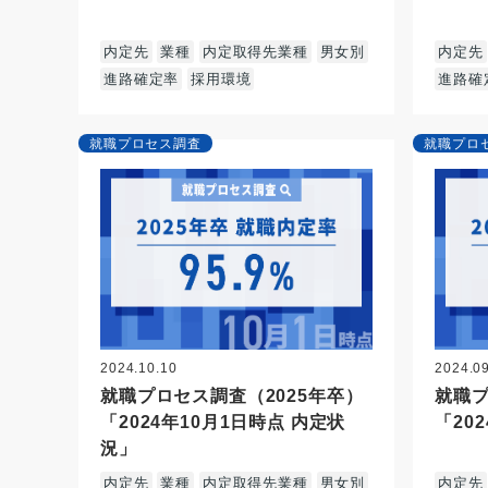
内定先
業種
内定取得先業種
男女別
内定先
進路確定率
採用環境
進路確
就職プロセス調査
就職プロ
2024.10.10
2024.0
就職プロセス調査（2025年卒）
就職プ
「2024年10月1日時点 内定状
「20
況」
内定先
業種
内定取得先業種
男女別
内定先