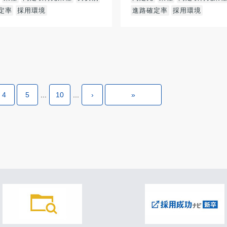
定率
採用環境
進路確定率
採用環境
4
5
...
10
...
›
»