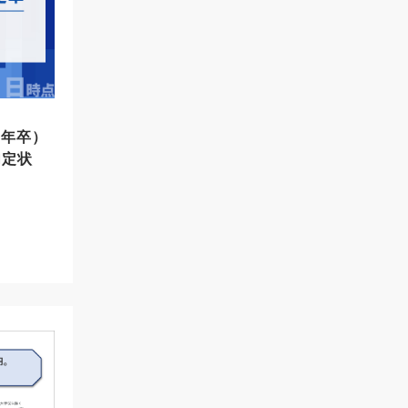
6年卒）
内定状