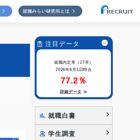
注目データ
就職内定率（27卒）
2026年6月1日時点
77.2％
詳細データ
≫
就職白書
学生調査