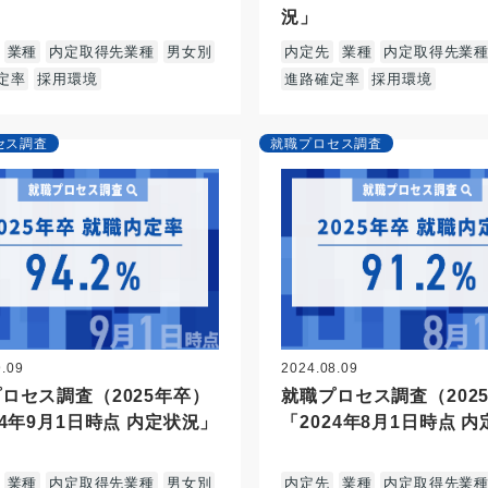
況」
業種
内定取得先業種
男女別
内定先
業種
内定取得先業
定率
採用環境
進路確定率
採用環境
セス調査
就職プロセス調査
9.09
2024.08.09
ロセス調査（2025年卒）
就職プロセス調査（202
24年9月1日時点 内定状況」
「2024年8月1日時点 
業種
内定取得先業種
男女別
内定先
業種
内定取得先業