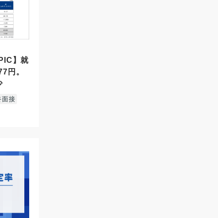
PIC】就
77円。
少
終面接