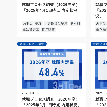
就職プロセス調査（2026年卒）
就職プ
「2025年4月1日時点 内定状況」
「20
況」
内定先
業種
内定取得先業種
男女別
内定先
進路確定率
採用環境
進路確
就職プロセス調査
就職プロ
2025.03.13
2025.0
就職プロセス調査（2026年卒）
就職プ
「2025年3月1日時点 内定状況」
「20