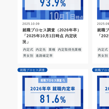
2025.10.09
2025.0
就職プロセス調査（2026年卒）
就職プ
「2025年10月1日時点 内定状
「20
況」
内定式
内定先
業種
内定取得先業種
内定式
男女別
進路確定率
男女別
就職プロセス調査
就職プロ