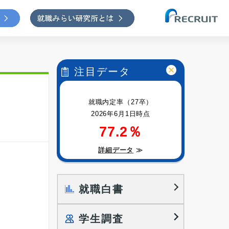
注目データ
就職内定率（27卒）
2026年6月1日時点
77.2％
詳細データ
≫
就職白書
学生調査