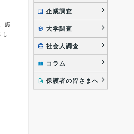
企業調査
就職プロセス調査
就職活動TOPICS
え、識
大学調査
採用に関する調査
まし
大学生の実態調査
採用活動に関するレポート
。
働きたい組織の特徴
社会人調査
大学生の地域間移動レポート
コラム
就職活動と入社後の就業
就職活動に関するレポート
就業レディネス研究
保護者の皆さまへ
インタビュー記事
調査レポート
研究員の視点