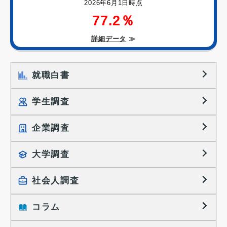
2026年6月1日時点
77.2％
詳細データ
≫
就職白書
学生調査
企業調査
就職プロセス調査
就職活動TOPICS
大学調査
採用に関する調査
大学生の実態調査
採用活動に関するレポート
社会人調査
働きたい組織の特徴
大学生の地域間移動レポート
コラム
就職活動と入社後の就業
就職活動に関するレポート