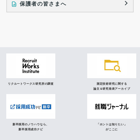
就業レディネス研究
保護者の皆さまへ
インタビュー記事
調査レポート
研究員の視点
リクルートワークス研究所の調査
測定技術研究に関する
論文＆研究発表アーカイブ
新卒採用のノウハウなら、
「ホントは知りたい」
新卒採用成功ナビ
がここに