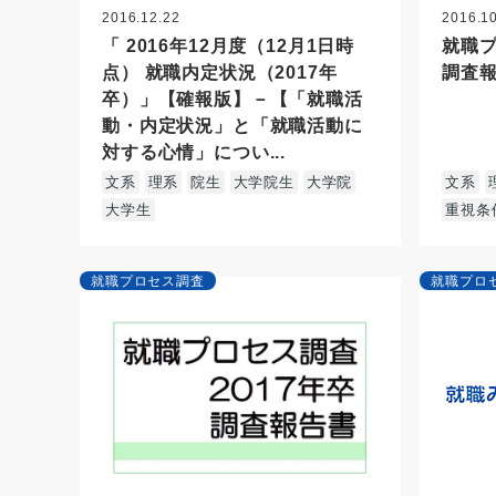
2016.12.22
2016.1
「 2016年12月度（12月1日時
就職プ
点） 就職内定状況（2017年
調査報
卒）」【確報版】－【「就職活
動・内定状況」と「就職活動に
対する心情」につい...
文系
理系
院生
大学院生
大学院
文系
大学生
重視条
就職プロセス調査
就職プロ