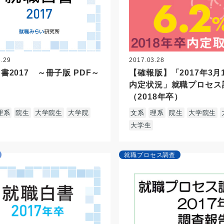
3.29
2017.03.28
書2017 ～冊子版 PDF～
【確報版】「2017年3月
内定状況」就職プロセス
（2018年卒）
理系
院生
大学院生
大学院
文系
理系
院生
大学院生
大学生
就職プロセス調査