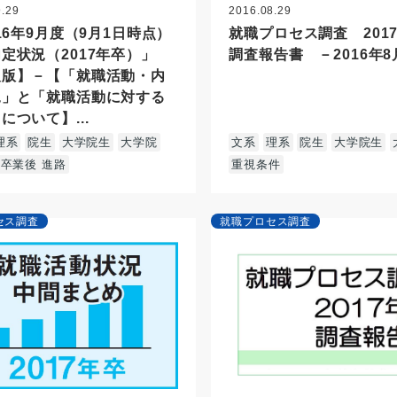
9.29
2016.08.29
016年9月度（9月1日時点）
就職プロセス調査 20
定状況（2017年卒）」
調査報告書 －2016年
報版】－【「就職活動・内
況」と「就職活動に対する
について】...
理系
院生
大学院生
大学院
文系
理系
院生
大学院生
 卒業後 進路
重視条件
セス調査
就職プロセス調査