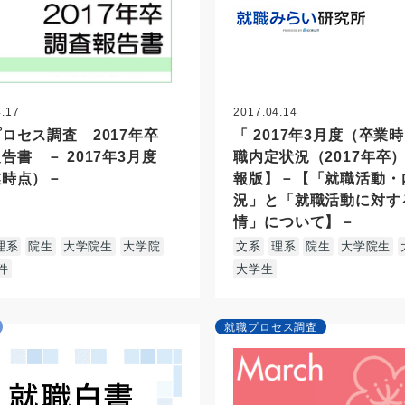
4.17
2017.04.14
ロセス調査 2017年卒
「 2017年3月度（卒業
告書 － 2017年3月度
職内定状況（2017年卒
業時点）－
報版】－【「就職活動・
況」と「就職活動に対す
情」について】－
理系
院生
大学院生
大学院
文系
理系
院生
大学院生
件
大学生
就職プロセス調査