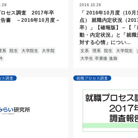
0.28
2016.10.26
ロセス調査 2017年卒
「 2016年10月度（10
告書 －2016年10月度－
点） 就職内定状況（201
卒）」【確報版】－【「
動・内定状況」と「就職
対する心情」につい...
理系
院生
大学院生
大学院
文系
理系
院生
大学院生
件
大学生 卒業後 進路
セス調査
就職プロセス調査