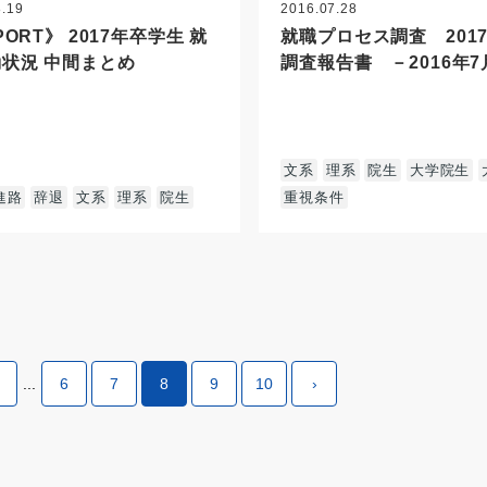
8.19
2016.07.28
PORT》 2017年卒学生 就
就職プロセス調査 20
状況 中間まとめ
調査報告書 －2016年
文系
理系
院生
大学院生
進路
辞退
文系
理系
院生
重視条件
...
6
7
8
9
10
›