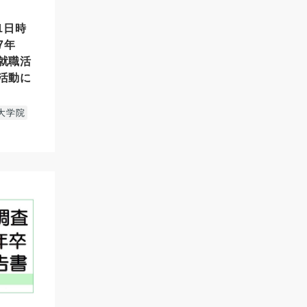
月1日時
7年
就職活
活動に
大学院