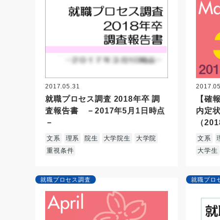
2017.05.31
2017.0
就職プロセス調査 2018年卒 調
【確報
査報告書 －2017年5月1日時点
内定
－
（20
文系
理系
院生
大学院生
大学院
文系
重視条件
大学生
就職プロセス調査
就職プロ