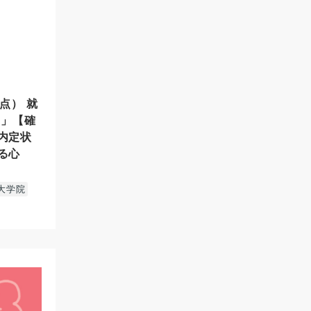
時点） 就
）」【確
内定状
る心
大学院