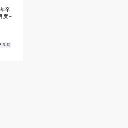
17年卒
7月度－
大学院