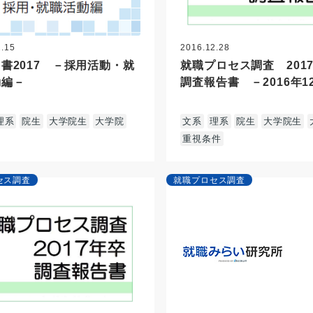
2.15
2016.12.28
書2017 －採用活動・就
就職プロセス調査 20
動編－
調査報告書 －2016年1
理系
院生
大学院生
大学院
文系
理系
院生
大学院生
重視条件
セス調査
就職プロセス調査