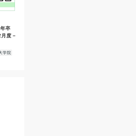
17年卒
2月度－
大学院