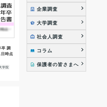
企業調査
就職プロセス調査
就職活動TOPICS
大学調査
採用に関する調査
大学生の実態調査
採用活動に関するレポート
働きたい組織の特徴
社会人調査
大学生の地域間移動レポート
年卒 調
コラム
就職活動と入社後の就業
就職活動に関するレポート
1日時点
就業レディネス研究
保護者の皆さまへ
インタビュー記事
大学院
調査レポート
研究員の視点