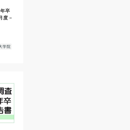
17年卒
8月度－
大学院