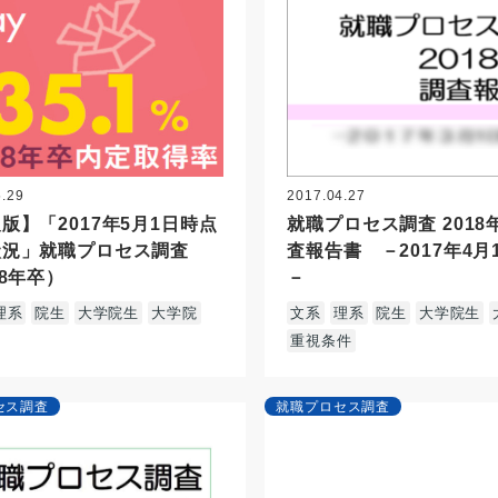
5.29
2017.04.27
版】「2017年5月1日時点
就職プロセス調査 2018
状況」就職プロセス調査
査報告書 －2017年4月
18年卒）
－
理系
院生
大学院生
大学院
文系
理系
院生
大学院生
重視条件
セス調査
就職プロセス調査