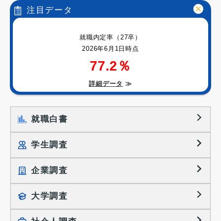
注目データ
就職内定率（27卒）
2026年6月1日時点
77.2％
詳細データ
≫
就職白書
学生調査
企業調査
就職プロセス調査
就職活動TOPICS
大学調査
採用に関する調査
大学生の実態調査
採用活動に関するレポート