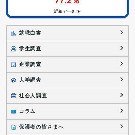
77.2％
詳細データ
≫
就職白書
学生調査
企業調査
就職プロセス調査
就職活動TOPICS
大学調査
採用に関する調査
大学生の実態調査
採用活動に関するレポート
社会人調査
働きたい組織の特徴
大学生の地域間移動レポート
コラム
就職活動と入社後の就業
就職活動に関するレポート
就業レディネス研究
保護者の皆さまへ
インタビュー記事