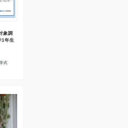
生対象調
学1年生
学式