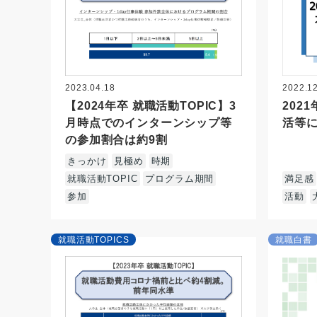
2023.04.18
2022.1
【2024年卒 就職活動TOPIC】3
202
月時点でのインターンシップ等
活等
の参加割合は約9割
きっかけ
見極め
時期
就職活動TOPIC
プログラム期間
満足感
参加
活動
就職活動TOPICS
就職白書