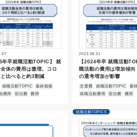
8.07
2023.08.31
25年卒就職活動TOPIC】 就
【2024年卒 就職活動TO
動全体の費用は微増。コロ
職活動の費用は増加傾向
と比べると約3割減
の選考増加が影響
就職活動TOPIC
最終面接
交通費
就職活動TOPIC
最
動費用
宿泊費
費用
就職活動費用
宿泊費
費用
就職活動TOPICS