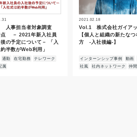
3.31
2021.02.18
回 人事担当者対象調査
Vol.1 株式会社ガイア
点 － 2021年新入社員
【個人と組織の新たなつ
後の予定について－ 「入
方 ‐入社後編‐】
約半数がWeb利用」
通勤
在宅勤務
テレワーク
インターンシップ事例
動画
配属
社風
社内ネットワーク
仲