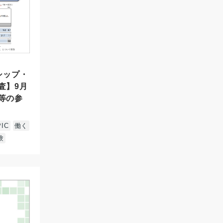
シップ・
査】9月
等の参
IC
働く
験