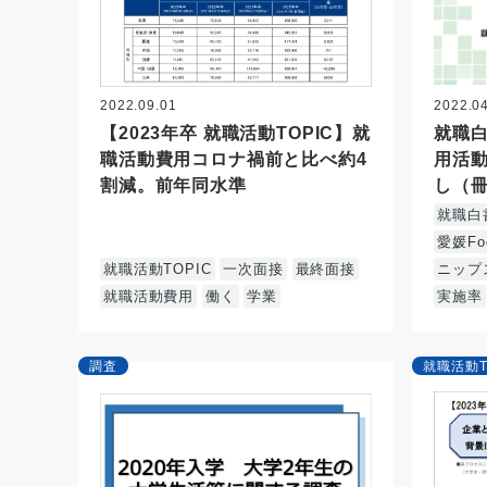
2022.09.01
2022.0
【2023年卒 就職活動TOPIC】就
就職白
職活動費用コロナ禍前と比べ約4
用活
割減。前年同水準
し（
就職白
愛媛Fo
就職活動TOPIC
一次面接
最終面接
ニップ
就職活動費用
働く
学業
実施率
調査
就職活動T