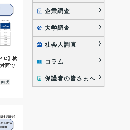
企業調査
就職プロセス調査
就職活動TOPICS
大学調査
採用に関する調査
大学生の実態調査
採用活動に関するレポート
働きたい組織の特徴
社会人調査
大学生の地域間移動レポート
PIC】就
コラム
就職活動と入社後の就業
就職活動に関するレポート
 対面で
就業レディネス研究
保護者の皆さまへ
インタビュー記事
終面接
調査レポート
研究員の視点