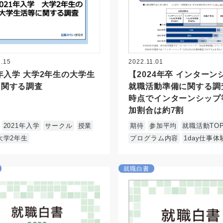
2.15
2022.11.01
1年入学 大学2年生の大学生
【2024年卒 インターン
に関する調査
就職活動準備に関する調
時点でインターンシップ
加割合は約7割
2021年入学
サークル
授業
期待
参加平均
就職活動TOP
大学2年生
プログラム内容
1day仕事体
就職白書