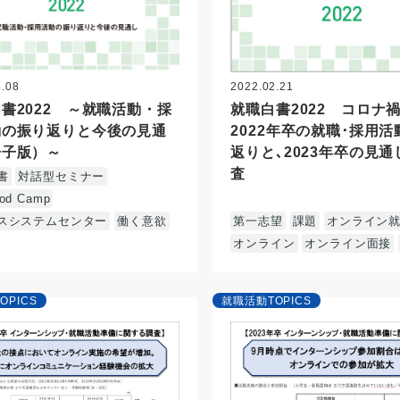
4.08
2022.02.21
書2022 ～就職活動・採
就職白書2022 コロナ禍
動の振り返りと今後の見通
2022年卒の就職･採用
冊子版）～
返りと､2023年卒の見
査
書
対話型セミナー
od Camp
スシステムセンター
働く意欲
第一志望
課題
オンライン
オンライン
オンライン面接
OPICS
就職活動TOPICS