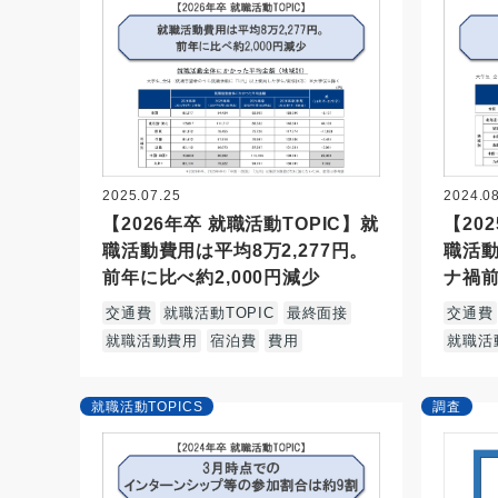
2025.07.25
2024.0
【2026年卒 就職活動TOPIC】就
【20
職活動費用は平均8万2,277円。
職活
前年に比べ約2,000円減少
ナ禍前
交通費
就職活動TOPIC
最終面接
交通費
就職活動費用
宿泊費
費用
就職活
就職活動TOPICS
調査