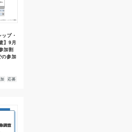
シップ・
査】9月
参加割
での参加
参加
応募