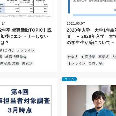
8.24
2021.05.07
22年卒 就職活動TOPIC】説
2020年入学 大学1年
参加後にエントリーしない
査 － 2020年入学 大
とは？
の学生生活等について－
TOPIC
オンライン
考
就職活動準備
社会人
対面授業
卒業式
入
 内定先 業種
男女別
オンライン
コロナ禍
コラム