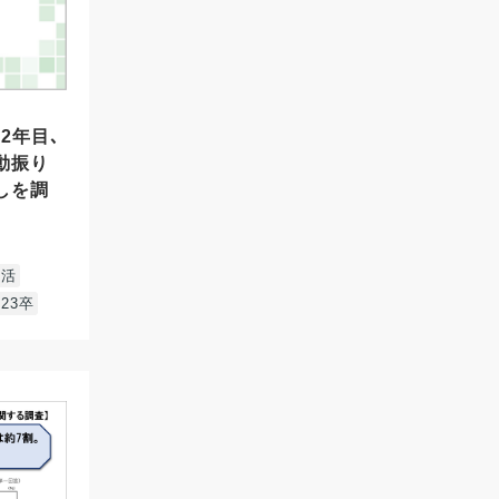
2年目､
活動振り
通しを調
就活
23卒