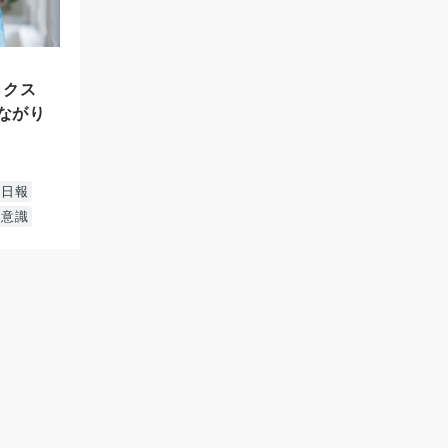
ックス
ながり
日報
間意識