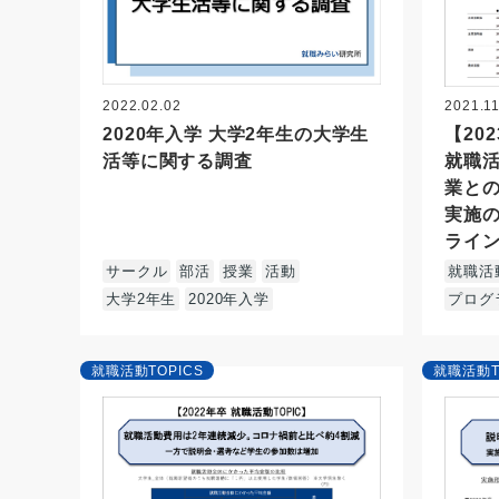
2022.02.02
2021.11
2020年入学 大学2年生の大学生
【20
活等に関する調査
就職
業と
実施
ライン
サークル
部活
授業
活動
就職活動
大学2年生
2020年入学
プログ
就職活動TOPICS
就職活動T