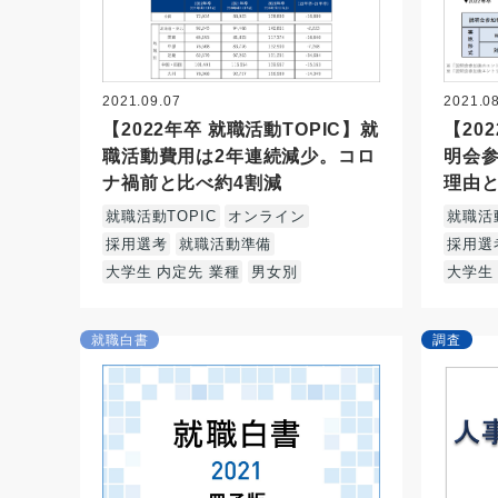
2021.09.07
2021.0
【2022年卒 就職活動TOPIC】就
【20
職活動費用は2年連続減少。コロ
明会
ナ禍前と比べ約4割減
理由
就職活動TOPIC
オンライン
就職活動
採用選考
就職活動準備
採用選
大学生 内定先 業種
男女別
大学生
就職白書
調査