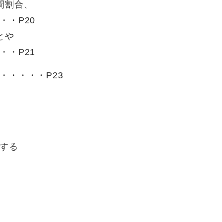
間割合、
・P20
とや
・P21
・・・・・P23
する