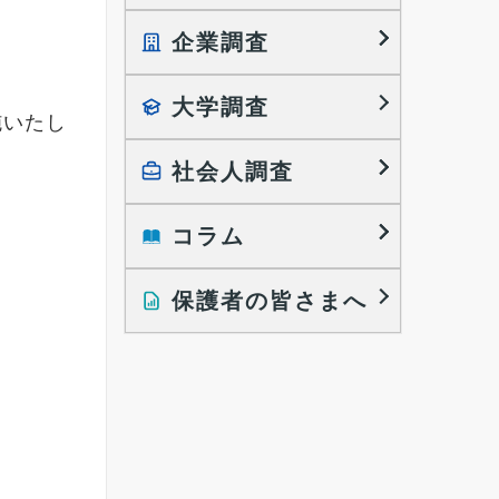
企業調査
就職プロセス調査
就職活動TOPICS
大学調査
採用に関する調査
施いたし
大学生の実態調査
採用活動に関するレポート
働きたい組織の特徴
社会人調査
大学生の地域間移動レポート
コラム
就職活動と入社後の就業
就職活動に関するレポート
就業レディネス研究
保護者の皆さまへ
インタビュー記事
調査レポート
研究員の視点