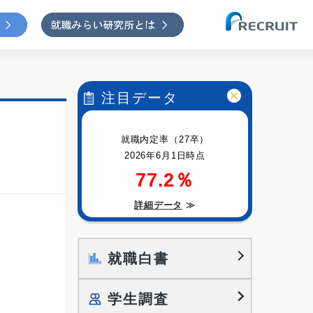
注目データ
就職内定率（27卒）
2026年6月1日時点
77.2％
詳細データ
≫
就職白書
学生調査