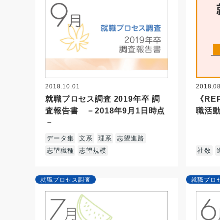
2018.10.01
2018.0
就職プロセス調査 2019年卒 調
《RE
査報告書 －2018年9月1日時点
職活動
－
データ集
文系
理系
志望進路
志望職種
志望規模
社数
就職プロセス調査
就職プロ