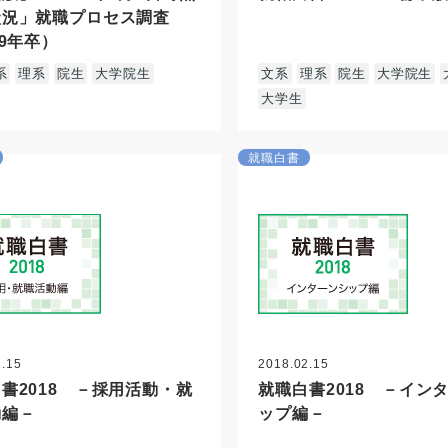
状況」就職プロセス調査
19年卒）
系
理系
院生
大学院生
文系
理系
院生
大学院生
大学生
就職白書
2.15
2018.02.15
書2018 －採用活動・就
就職白書2018 －イン
動編－
ップ編－