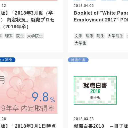
4.12
2018.04.06
版】「2018年3月度（卒
Booklet of “White Pap
） 内定状況」就職プロセ
Employment 2017” PD
（2018年卒）
系
理系
院生
大学院生
文系
理系
院生
大学院生
大学生
セス調査
就職白書
3.28
2018.03.23
版】「2018年3月1日時点
就職白書2018 ～冊子版