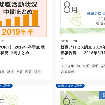
8.31
2018.08.28
PORT》 2019年卒学生 就
就職プロセス調査 2019
状況 中間まとめ
査報告書 －2018年8月
－
データ集
AI
文系
理系
志
進路
辞退
文系
理系
院生
志望職種
セス調査
就職プロセス調査