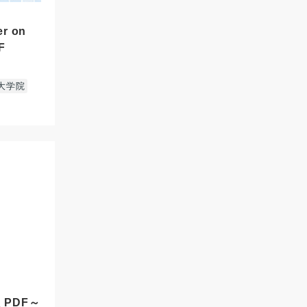
er on
F
大学院
 PDF～