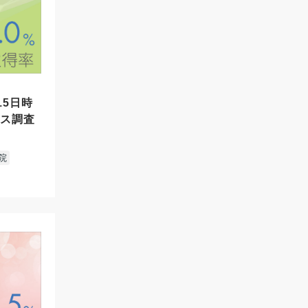
15日時
セス調査
院