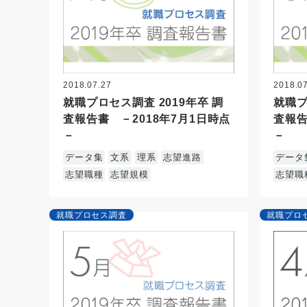
2018.07.27
2018.0
就職プロセス調査 2019年卒 調
就職プ
査報告書 －2018年7月1日時点
査報告
－
－
データ集
文系
理系
志望進路
データ
志望職種
志望規模
志望職
就職プロセス調査
就職プロ