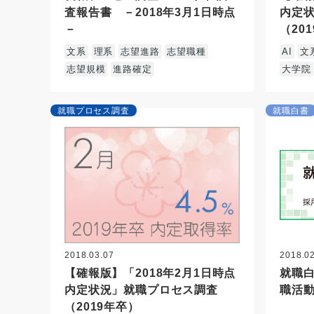
査報告書 －2018年3月1日時点
内定
－
（20
文系
理系
志望進路
志望職種
AI
文
志望規模
進路確定
大学院
就職プロセス調査
就職白書
2018.03.07
2018.0
【確報版】「2018年2月1日時点
就職白
内定状況」就職プロセス調査
職活
（2019年卒）