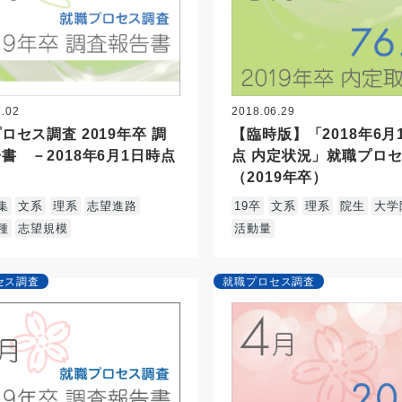
7.02
2018.06.29
ロセス調査 2019年卒 調
【臨時版】「2018年6月
書 －2018年6月1日時点
点 内定状況」就職プロ
（2019年卒）
集
文系
理系
志望進路
19卒
文系
理系
院生
大学
種
志望規模
活動量
セス調査
就職プロセス調査