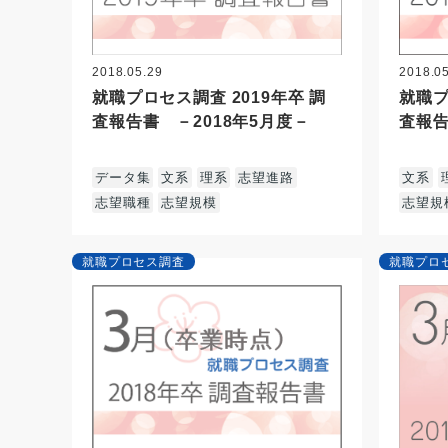
2018.05.29
2018.0
就職プロセス調査 2019年卒 調
就職プ
査報告書 －2018年5月度－
査報告
データ集
文系
理系
志望進路
文系
志望職種
志望規模
志望規
就職プロセス調査
就職プロ