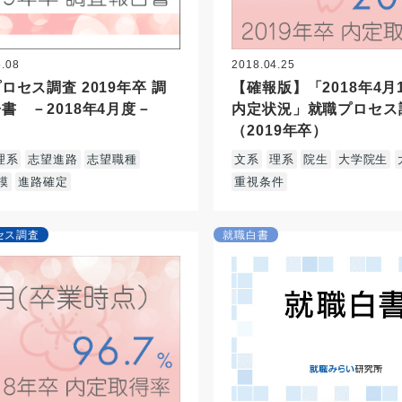
5.08
2018.04.25
ロセス調査 2019年卒 調
【確報版】「2018年4月
書 －2018年4月度－
内定状況」就職プロセス
（2019年卒）
理系
志望進路
志望職種
文系
理系
院生
大学院生
模
進路確定
重視条件
セス調査
就職白書