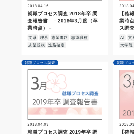
2018.04.16
2018.0
就職プロセス調査 2018年卒 調
【確報
査報告書 －2018年3月度（卒
業時点
業時点）－
ス調査
文系
理系
志望進路
志望職種
AI
文
志望規模
進路確定
大学院
就職プロセス調査
就職プロ
2018.04.03
2018.0
就職プロセス調査 2019年卒 調
【確報