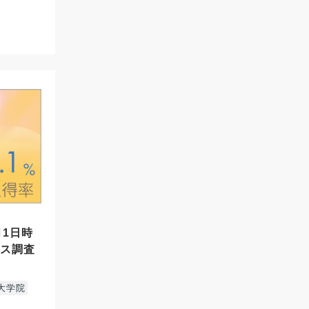
月1日時
セス調査
大学院