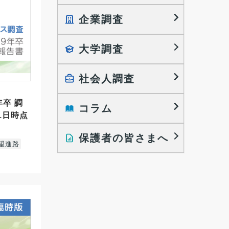
企業調査
就職プロセス調査
就職活動TOPICS
大学調査
採用に関する調査
大学生の実態調査
採用活動に関するレポート
働きたい組織の特徴
社会人調査
大学生の地域間移動レポート
年卒 調
コラム
就職活動と入社後の就業
就職活動に関するレポート
1日時点
就業レディネス研究
保護者の皆さまへ
インタビュー記事
望進路
調査レポート
研究員の視点