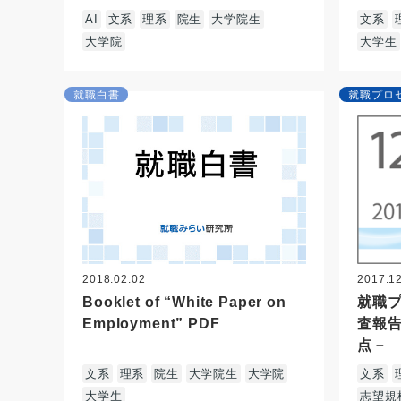
AI
文系
理系
院生
大学院生
文系
大学院
大学生
就職白書
就職プロ
2018.02.02
2017.1
Booklet of “White Paper on
就職プ
Employment” PDF
査報告
点－
文系
理系
院生
大学院生
大学院
文系
大学生
志望規