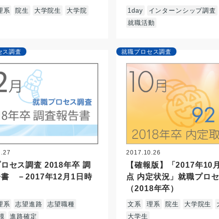
理系
院生
大学院生
大学院
1day
インターンシップ調査
就職活動
セス調査
就職プロセス調査
2.27
2017.10.26
ロセス調査 2018年卒 調
【確報版】「2017年10
書 －2017年12月1日時
点 内定状況」就職プロ
（2018年卒）
理系
志望進路
志望職種
文系
理系
院生
大学院生
模
進路確定
大学生