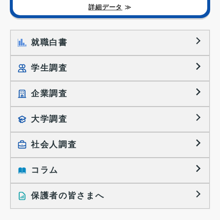
詳細データ
≫
就職白書
学生調査
企業調査
就職プロセス調査
就職活動TOPICS
大学調査
採用に関する調査
大学生の実態調査
採用活動に関するレポート
社会人調査
働きたい組織の特徴
大学生の地域間移動レポート
コラム
就職活動と入社後の就業
就職活動に関するレポート
就業レディネス研究
保護者の皆さまへ
インタビュー記事
調査レポート