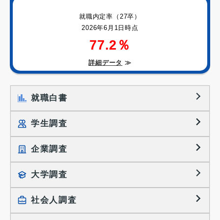
就職内定率（27卒）
2026年6月1日時点
77.2％
詳細データ
≫
就職白書
学生調査
企業調査
就職プロセス調査
就職活動TOPICS
大学調査
採用に関する調査
大学生の実態調査
採用活動に関するレポート
社会人調査
働きたい組織の特徴