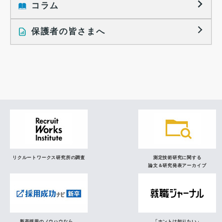
大学生の地域間移動レポート
コラム
就職活動と入社後の就業
就職活動に関するレポート
就業レディネス研究
保護者の皆さまへ
インタビュー記事
調査レポート
研究員の視点
リクルートワークス研究所の調査
測定技術研究に関する
論文＆研究発表アーカイブ
新卒採用のノウハウなら、
「ホントは知りたい」