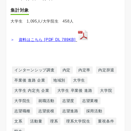
集計対象
大学生 1,095人/大学院生 458人
＞
資料はこちら [PDF DL 789KB]
インターンシップ調査
内定
内定率
内定辞退
卒業後 進路 企業
地域別
大学生
大学生 内定先 企業
大学生 卒業後 進路
大学院
大学院生
就職活動
志望度
志望業種
志望職種
志望規模
志望進路
採用活動
文系
活動量
理系
理系大学院生
重視条件