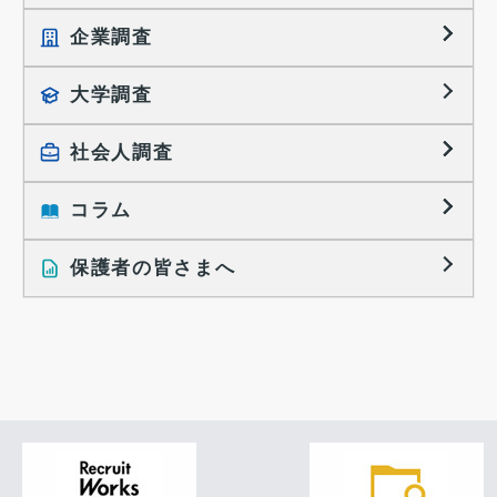
企業調査
就職プロセス調査
就職活動TOPICS
大学調査
採用に関する調査
大学生の実態調査
採用活動に関するレポート
社会人調査
働きたい組織の特徴
大学生の地域間移動レポート
コラム
就職活動と入社後の就業
就職活動に関するレポート
就業レディネス研究
保護者の皆さまへ
インタビュー記事
調査レポート
研究員の視点