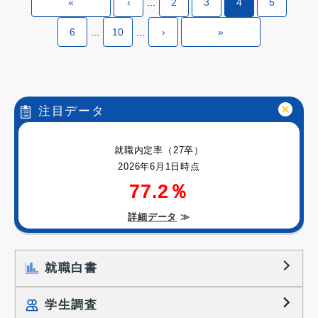
«
‹
...
2
3
4
5
6
...
10
...
›
»
注目データ
就職内定率（27卒）
2026年6月1日時点
77.2％
詳細データ
≫
就職白書
学生調査