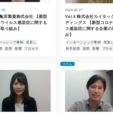
6.05
2020.05.27
.5 亀田製菓株式会社 【新型
Vol.4 株式会社カイタ
ナウイルス感染症に関する
ディングス 【新型コロ
の取り組み】
ス感染症に関する企業の
み】
ーンシップ事例
見直し
インターンシップ事例
見直
用
採用
影響
プロセス
新卒採用
採用
影響
プロセ
コラム