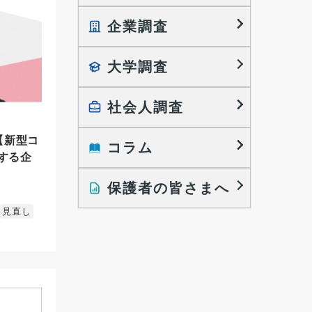
企業調査
就職プロセス調査
就職活動TOPICS
大学調査
採用に関する調査
大学生の実態調査
採用活動に関するレポート
働きたい組織の特徴
社会人調査
大学生の地域間移動レポート
 【新型コ
コラム
就職活動と入社後の就業
就職活動に関するレポート
する企
就業レディネス研究
保護者の皆さまへ
インタビュー記事
見直し
調査レポート
研究員の視点