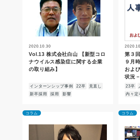
2020.10.30
2020.1
Vol.13 株式会社白山 【新型コロ
第３
ナウイルス感染症に関する企業
９月時
の取り組み】
およ
状況
インターンシップ事例
22卒
見直し
23卒
新卒採用
採用
影響
内々定
コラム
コラム