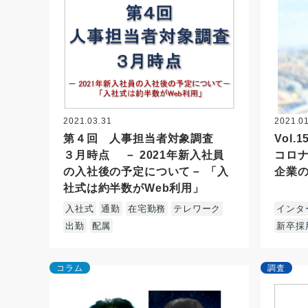
2021.03.31
2021.0
第４回 人事担当者対象調査
Vol
３月時点 － 2021年新入社員
コロ
の入社後の予定について－ 「入
企業
社式は約半数がWeb利用」
入社式
通勤
在宅勤務
テレワーク
インタ
出勤
配属
新卒採
コラム
調査