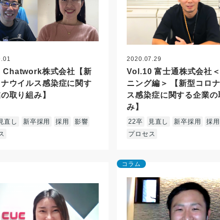
9.01
2020.07.29
11 Chatwork株式会社【新
Vol.10 富士通株式会社
ロナウイルス感染症に関す
ニング編＞ 【新型コロ
業の取り組み】
ス感染症に関する企業の
み】
見直し
新卒採用
採用
影響
22卒
見直し
新卒採用
採
ス
プロセス
コラム