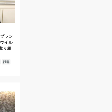
＜プラン
ナウイル
取り組
用
影響