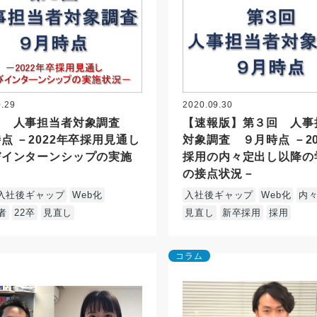
0.29
2020.09.30
回 人事担当者対象調査
【速報版】第３回 人事
点 －2022年卒採用見通し
対象調査 ９月時点 －20
びインターンシップの実施
採用の内々定出し以降の
－
の接点状況－
入社後ギャップ
Web化
入社後ギャップ
Web化
内
者
22卒
見直し
見直し
新卒採用
採用
コラム