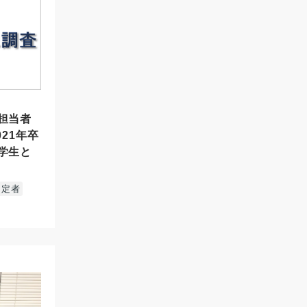
担当者
21年卒
学生と
々定者