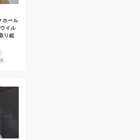
ックホール
ナウイル
取り組
し
ス