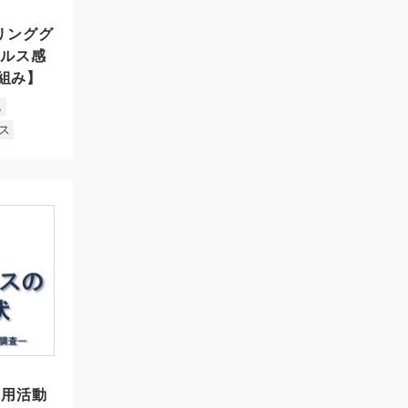
イリンググ
イルス感
組み】
し
ス
採用活動