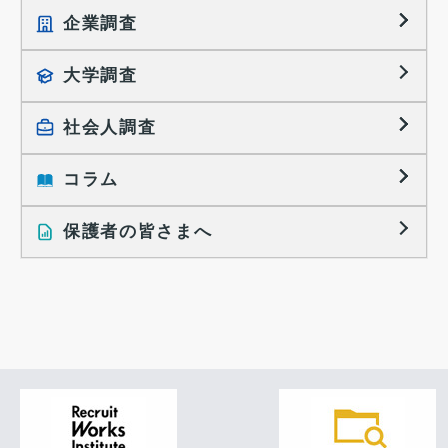
企業調査
就職プロセス調査
就職活動TOPICS
大学調査
採用に関する調査
大学生の実態調査
採用活動に関するレポート
社会人調査
働きたい組織の特徴
大学生の地域間移動レポート
コラム
就職活動と入社後の就業
就職活動に関するレポート
就業レディネス研究
保護者の皆さまへ
インタビュー記事
調査レポート
研究員の視点