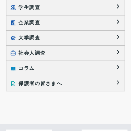
学生調査
企業調査
就職プロセス調査
就職活動TOPICS
大学調査
採用に関する調査
大学生の実態調査
採用活動に関するレポート
社会人調査
働きたい組織の特徴
大学生の地域間移動レポート
コラム
就職活動と入社後の就業
就職活動に関するレポート
就業レディネス研究
保護者の皆さまへ
インタビュー記事
調査レポート
研究員の視点