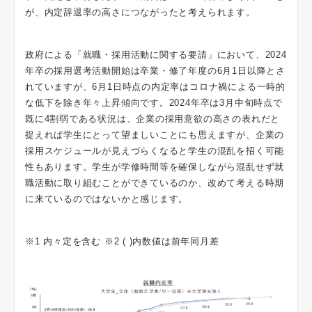
が、内定辞退率の高さにつながったと考えられます。
政府による「就職・採用活動に関する要請」において、2024
年卒の採用選考活動開始は卒業・修了年度の6月1日以降とさ
れていますが、6月1日時点の内定率はコロナ禍による一時的
な低下を除き年々上昇傾向です。2024年卒は3月中旬時点で
既に4割弱である状況は、企業の採用意欲の高さの表れだと
捉えれば学生にとって望ましいことにも思えますが、企業の
採用スケジュールが見えづらくなると学生の混乱を招く可能
性もあります。学生が学修時間等を確保しながら混乱せず就
職活動に取り組むことができているのか、改めて考える時期
に来ているのではないかと感じます。
※1 内々定を含む ※2 ( )内数値は前年同月差