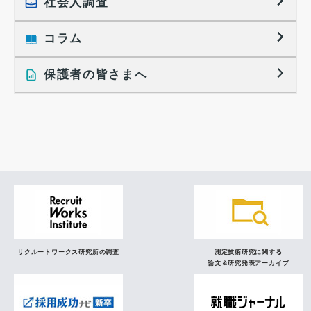
社会人調査
働きたい組織の特徴
大学生の地域間移動レポート
コラム
就職活動と入社後の就業
就職活動に関するレポート
就業レディネス研究
保護者の皆さまへ
インタビュー記事
調査レポート
研究員の視点
リクルートワークス研究所の調査
測定技術研究に関する
論文＆研究発表アーカイブ