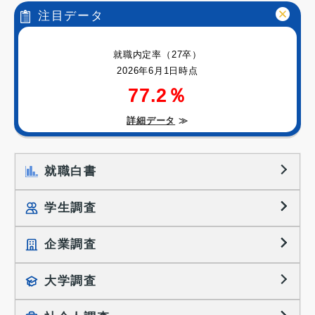
注目データ
就職内定率（27卒）
2026年6月1日時点
77.2％
詳細データ
≫
就職白書
学生調査
企業調査
就職プロセス調査
就職活動TOPICS
大学調査
採用に関する調査
大学生の実態調査
採用活動に関するレポート