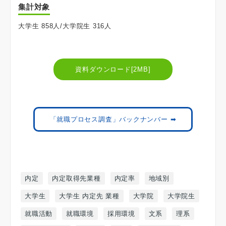
集計対象
大学生 858人/大学院生 316人
資料ダウンロード[2MB]
「就職プロセス調査」バックナンバー ➡
内定
内定取得先業種
内定率
地域別
大学生
大学生 内定先 業種
大学院
大学院生
就職活動
就職環境
採用環境
文系
理系