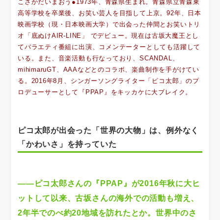
こさかだいまおう●1973年、青森県生まれ。青森県立青森東
高等学校を卒業後、お笑い芸人を目指して上京。92年、日本
映画学校（現・日本映画大学）で出会った仲間とお笑いトリ
オ「底ぬけAIR-LINE」 でデビュー。現在は古坂大魔王とし
てバラエティ番組に出演、コメンテーターとしても活躍して
いる。また、音楽活動も行なっており、SCANDAL、
mihimaruGT、AAAなどとのコラボ、楽曲制作を手がけてい
る。2016年8月、シンガーソングライター「ピコ太郎」のプ
ロデューサーとして『PPAP』をキッカケに大ブレイク。
ピコ太郎が出会った「世界の大物」は、例外なく
「かわいさ」を持っていた
――ピコ太郎さんの『PPAP』が2016年秋に大ヒ
ットして以来、古坂さんの海外での活動も増え、
2年半でのべ約20地域を訪れたとか。世界中のさ