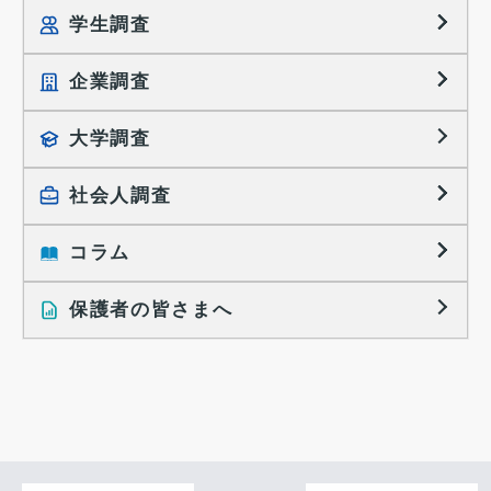
学生調査
企業調査
就職プロセス調査
就職活動TOPICS
大学調査
採用に関する調査
大学生の実態調査
採用活動に関するレポート
社会人調査
働きたい組織の特徴
大学生の地域間移動レポート
コラム
就職活動と入社後の就業
就職活動に関するレポート
就業レディネス研究
保護者の皆さまへ
インタビュー記事
調査レポート
研究員の視点