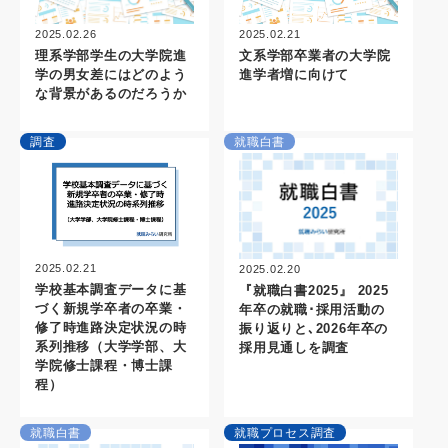
2025.02.26
2025.02.21
理系学部学生の大学院進
文系学部卒業者の大学院
学の男女差にはどのよう
進学者増に向けて
な背景があるのだろうか
調査
就職白書
2025.02.21
2025.02.20
学校基本調査データに基
『就職白書2025』 2025
づく新規学卒者の卒業・
年卒の就職･採用活動の
修了時進路決定状況の時
振り返りと､2026年卒の
系列推移（大学学部、大
採用見通しを調査
学院修士課程・博士課
程）
就職白書
就職プロセス調査