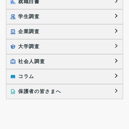
就職白書
学生調査
企業調査
就職プロセス調査
就職活動TOPICS
大学調査
採用に関する調査
大学生の実態調査
採用活動に関するレポート
社会人調査
働きたい組織の特徴
大学生の地域間移動レポート
コラム
就職活動と入社後の就業
就職活動に関するレポート
就業レディネス研究
保護者の皆さまへ
インタビュー記事
調査レポート
研究員の視点