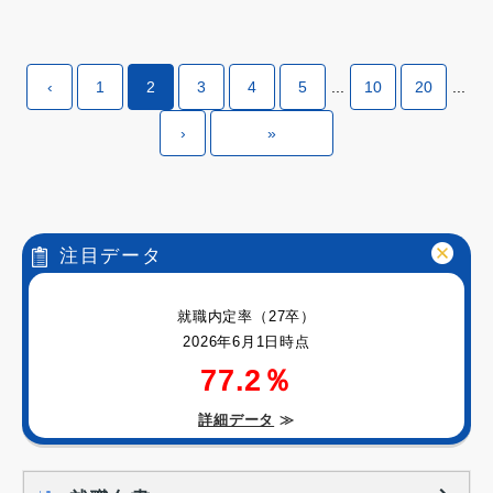
‹
1
2
3
4
5
...
10
20
...
›
»
注目データ
就職内定率（27卒）
2026年6月1日時点
77.2％
詳細データ
≫