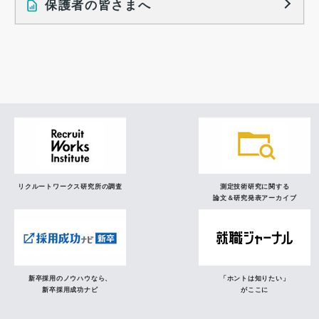
保護者の皆さまへ
インタビュー記事
調査レポート
研究員の視点
リクルートワークス研究所の調査
測定技術研究に関する
論文＆研究発表アーカイブ
新卒採用のノウハウなら、
「ホントは知りたい」
新卒採用成功ナビ
がここに