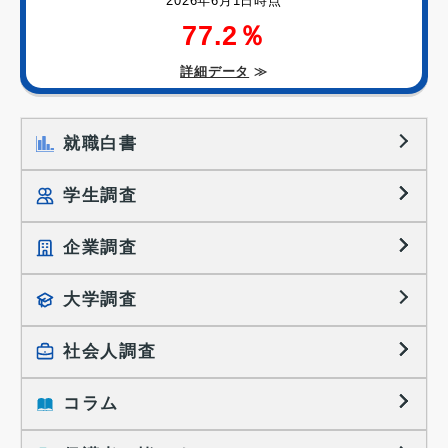
2026年6月1日時点
77.2％
詳細データ
≫
就職白書
学生調査
企業調査
就職プロセス調査
就職活動TOPICS
大学調査
採用に関する調査
大学生の実態調査
採用活動に関するレポート
社会人調査
働きたい組織の特徴
大学生の地域間移動レポート
コラム
就職活動と入社後の就業
就職活動に関するレポート
就業レディネス研究