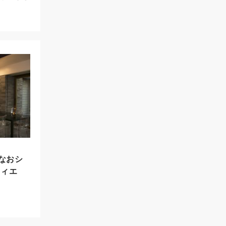
なおシ
ティエ