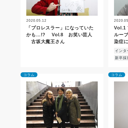
2020.05.12
2020.0
「プロレスラー」になっていた
Vol
かも…!? Vol.8 お笑い芸人
ループ
古坂大魔王さん
染症
インタ
新卒採
コラム
コラム