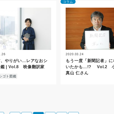
コラム
3.26
2020.03.24
方、やりがい…レアなおシ
もう一度「新聞記者」に
鑑 | Vol.8 映像翻訳家
いたかも…!? Vol.2
真山 仁さん
シゴト図鑑