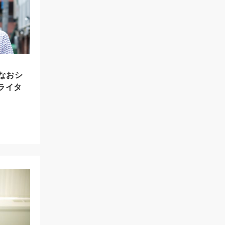
なおシ
画ライタ