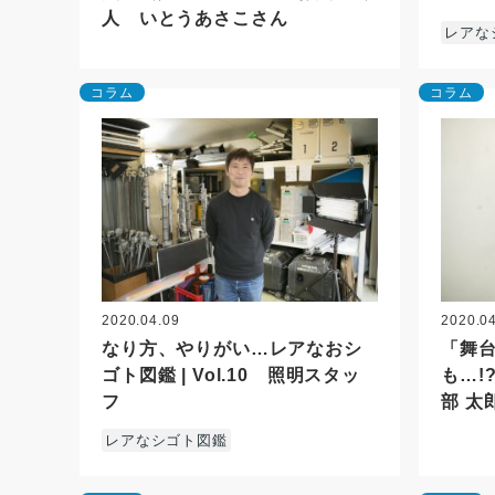
人 いとうあさこさん
レアな
コラム
コラム
2020.04.09
2020.0
なり方、やりがい…レアなおシ
「舞
ゴト図鑑 | Vol.10 照明スタッ
も…!
フ
部 太
レアなシゴト図鑑