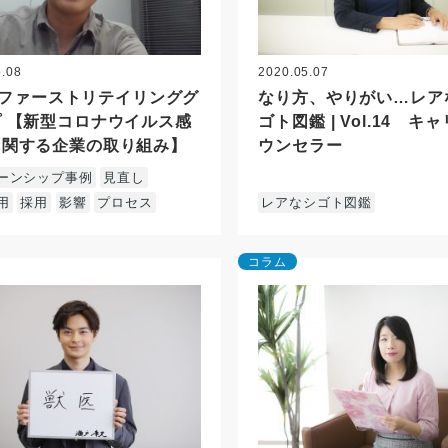
5.08
2020.05.07
.1 ファーストリテイリンググ
なり方、やりがい…レア
 【新型コロナウイルス感
ゴト図鑑 | Vol.14 キ
に関する企業の取り組み】
ウンセラー
ーンシップ事例
見直し
用
採用
影響
プロセス
レアなシゴト図鑑
コラム