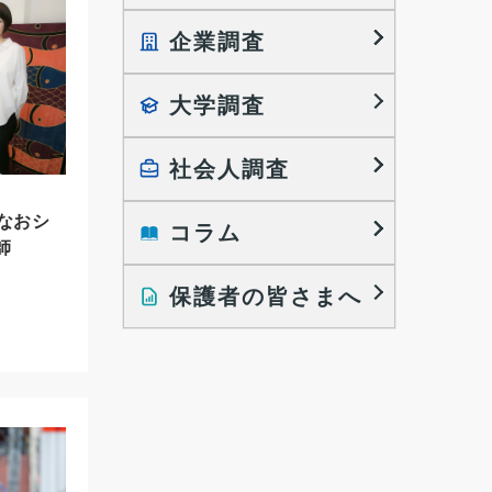
企業調査
就職プロセス調査
就職活動TOPICS
大学調査
採用に関する調査
大学生の実態調査
採用活動に関するレポート
働きたい組織の特徴
社会人調査
大学生の地域間移動レポート
なおシ
コラム
就職活動と入社後の就業
就職活動に関するレポート
師
就業レディネス研究
保護者の皆さまへ
インタビュー記事
調査レポート
研究員の視点