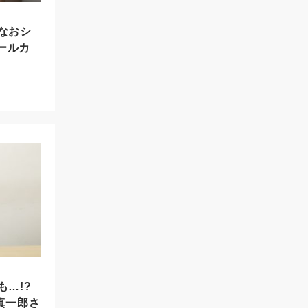
なおシ
クールカ
…!?
田慎一郎さ