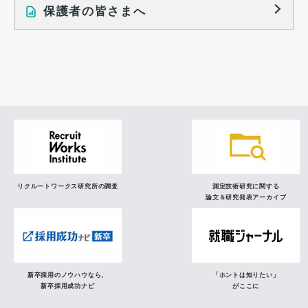
就業レディネス研究
保護者の皆さまへ
インタビュー記事
調査レポート
研究員の視点
リクルートワークス研究所の調査
測定技術研究に関する
論文＆研究発表アーカイブ
新卒採用のノウハウなら、
「ホントは知りたい」
新卒採用成功ナビ
がここに