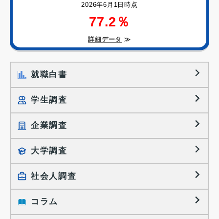
2026年6月1日時点
77.2％
詳細データ
≫
就職白書
学生調査
企業調査
就職プロセス調査
就職活動TOPICS
大学調査
採用に関する調査
大学生の実態調査
採用活動に関するレポート
社会人調査
働きたい組織の特徴
大学生の地域間移動レポート
コラム
就職活動と入社後の就業
就職活動に関するレポート