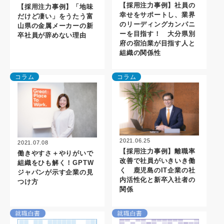
【採用注力事例】社員の
【採用注力事例】「地味
幸せをサポートし、業界
だけど凄い」をうたう富
のリーディングカンパニ
山県の金属メーカーの新
ーを目指す！ 大分県別
卒社員が辞めない理由
府の宿泊業が目指す人と
組織の関係性
コラム
コラム
2021.06.25
2021.07.08
【採用注力事例】離職率
働きやすさ＋やりがいで
改善で社員がいきいき働
組織をひも解く！GPTW
く 鹿児島のIT企業の社
ジャパンが示す企業の見
内活性化と新卒入社者の
つけ方
関係
就職白書
就職白書