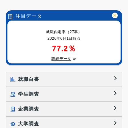
注目データ
就職内定率（27卒）
2026年6月1日時点
77.2％
詳細データ
≫
就職白書
学生調査
企業調査
就職プロセス調査
就職活動TOPICS
大学調査
採用に関する調査