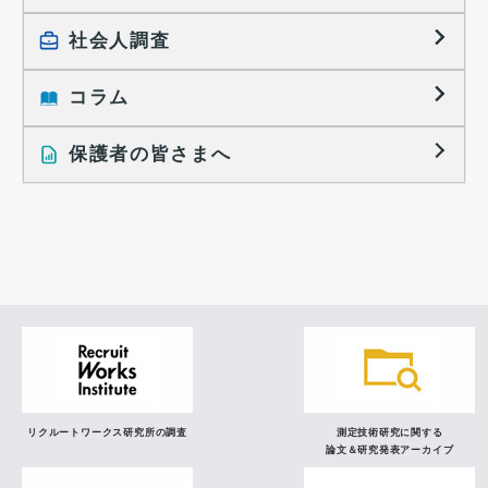
大学生の実態調査
採用活動に関するレポート
社会人調査
働きたい組織の特徴
大学生の地域間移動レポート
コラム
就職活動と入社後の就業
就職活動に関するレポート
就業レディネス研究
保護者の皆さまへ
インタビュー記事
調査レポート
研究員の視点
リクルートワークス研究所の調査
測定技術研究に関する
論文＆研究発表アーカイブ