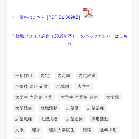
＞
資料はこちら [PDF DL 869KB]
「就職プロセス調査（2019年卒）」のバックナンバーはこち
ら
一括採用
内定
内定率
内定辞退
卒業後 進路 企業
地域別
大学生
大学生 内定先 企業
大学生 卒業後 進路
大学院
大学院生
就職活動
志望度
志望業種
志望職種
志望規模
志望進路
採用活動
文系
理系
理系大学院生
転職
通年採用