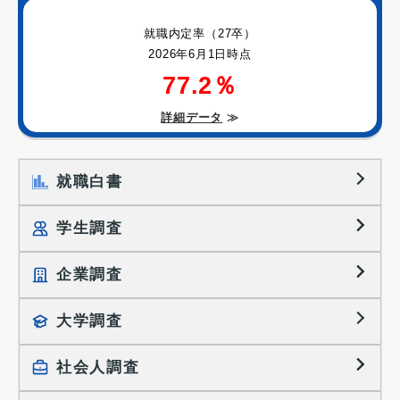
就職内定率（27卒）
2026年6月1日時点
77.2％
詳細データ
≫
就職白書
学生調査
企業調査
就職プロセス調査
就職活動TOPICS
大学調査
採用に関する調査
大学生の実態調査
採用活動に関するレポート
社会人調査
働きたい組織の特徴