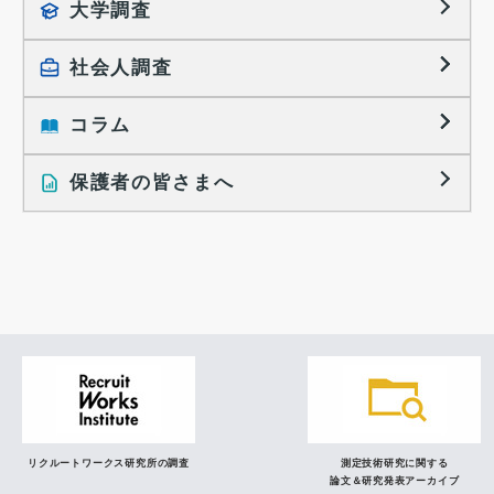
大学調査
採用に関する調査
大学生の実態調査
採用活動に関するレポート
社会人調査
働きたい組織の特徴
大学生の地域間移動レポート
コラム
就職活動と入社後の就業
就職活動に関するレポート
就業レディネス研究
保護者の皆さまへ
インタビュー記事
調査レポート
研究員の視点
リクルートワークス研究所の調査
測定技術研究に関する
論文＆研究発表アーカイブ