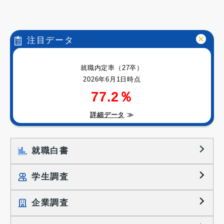
注目データ
就職内定率（27卒）
2026年6月1日時点
77.2％
詳細データ
≫
就職白書
学生調査
企業調査
就職プロセス調査
就職活動TOPICS