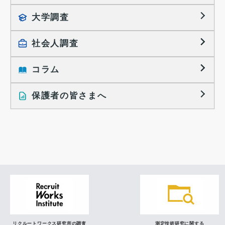
就職活動TOPICS
大学調査
採用に関する調査
大学生の実態調査
採用活動に関するレポート
社会人調査
働きたい組織の特徴
大学生の地域間移動レポート
コラム
就職活動と入社後の就業
就職活動に関するレポート
就業レディネス研究
保護者の皆さまへ
インタビュー記事
調査レポート
研究員の視点
リクルートワークス研究所の調査
測定技術研究に関する