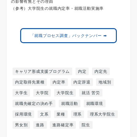
の影響有無とその理由
（参考）大学院生の就職内定率・就職活動実施率
「就職プロセス調査」バックナンバー ➡
キャリア形成支援プログラム
内定
内定先
内定取得先業種
内定率
内定辞退
地域別
大学生
大学院
大学院生
就活 苦労
就職先確定の決め手
就職活動
就職環境
採用環境
文系
業種
理系
理系大学院生
男女別
進路
進路確定率
院生