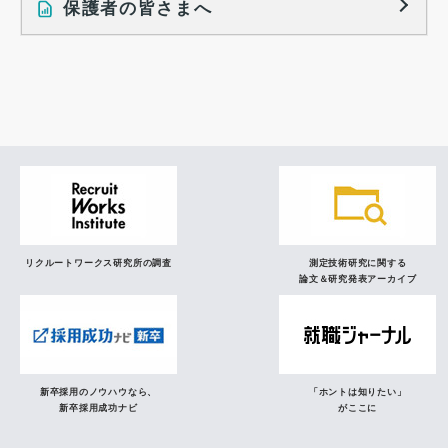
保護者の皆さまへ
インタビュー記事
調査レポート
研究員の視点
リクルートワークス研究所の調査
測定技術研究に関する
論文＆研究発表アーカイブ
新卒採用のノウハウなら、
「ホントは知りたい」
新卒採用成功ナビ
がここに