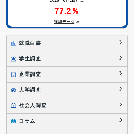
2026年6月1日時点
77.2％
詳細データ
≫
就職白書
学生調査
企業調査
就職プロセス調査
就職活動TOPICS
大学調査
採用に関する調査
大学生の実態調査
採用活動に関するレポート
社会人調査
働きたい組織の特徴
大学生の地域間移動レポート
コラム
就職活動と入社後の就業
就職活動に関するレポート
就業レディネス研究