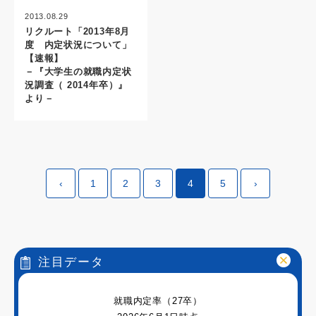
2013.08.29
リクルート「2013年8月
度 内定状況について」
【速報】
－『大学生の就職内定状
況調査（ 2014年卒）』
より－
‹
1
2
3
4
5
›
注目データ
就職内定率（27卒）