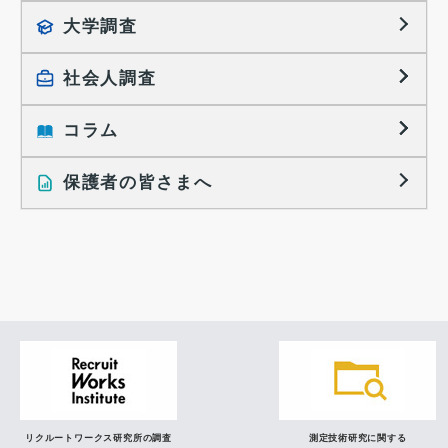
就職活動TOPICS
大学調査
採用に関する調査
大学生の実態調査
採用活動に関するレポート
社会人調査
働きたい組織の特徴
大学生の地域間移動レポート
コラム
就職活動と入社後の就業
就職活動に関するレポート
就業レディネス研究
保護者の皆さまへ
インタビュー記事
調査レポート
研究員の視点
リクルートワークス研究所の調査
測定技術研究に関する