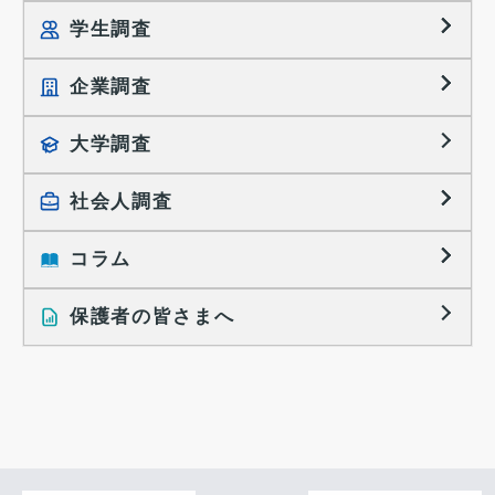
学生調査
企業調査
就職プロセス調査
就職活動TOPICS
大学調査
採用に関する調査
大学生の実態調査
採用活動に関するレポート
社会人調査
働きたい組織の特徴
大学生の地域間移動レポート
コラム
就職活動と入社後の就業
就職活動に関するレポート
就業レディネス研究
保護者の皆さまへ
インタビュー記事
調査レポート
研究員の視点