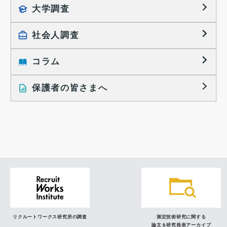
就職活動TOPICS
大学調査
採用に関する調査
大学生の実態調査
採用活動に関するレポート
社会人調査
働きたい組織の特徴
大学生の地域間移動レポート
コラム
就職活動と入社後の就業
就職活動に関するレポート
就業レディネス研究
保護者の皆さまへ
インタビュー記事
調査レポート
研究員の視点
リクルートワークス研究所の調査
測定技術研究に関する
論文＆研究発表アーカイブ