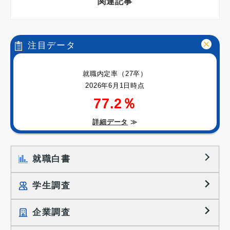
関連記事
注目データ
就職内定率（27卒）
2026年6月1日時点
77.2％
詳細データ
≫
就職白書
学生調査
企業調査
就職プロセス調査