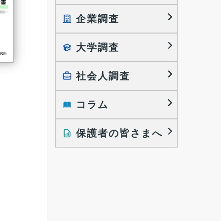
企業調査
就職プロセス調査
就職活動TOPICS
大学調査
採用に関する調査
大学生の実態調査
採用活動に関するレポート
働きたい組織の特徴
社会人調査
大学生の地域間移動レポート
コラム
就職活動と入社後の就業
就職活動に関するレポート
就業レディネス研究
保護者の皆さまへ
インタビュー記事
調査レポート
研究員の視点