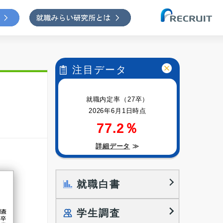
注目データ
就職内定率（27卒）
2026年6月1日時点
77.2％
詳細データ
≫
就職白書
学生調査