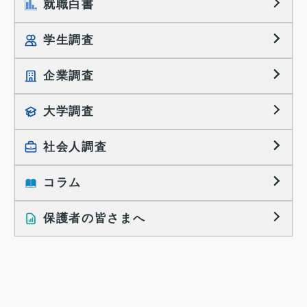
就職白書
学生調査
企業調査
就職プロセス調査
就職活動TOPICS
大学調査
採用に関する調査
大学生の実態調査
採用活動に関するレポート
社会人調査
働きたい組織の特徴
大学生の地域間移動レポート
コラム
就職活動と入社後の就業
就職活動に関するレポート
就業レディネス研究
保護者の皆さまへ
インタビュー記事
調査レポート
研究員の視点