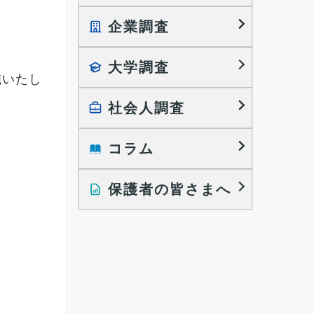
企業調査
就職プロセス調査
就職活動TOPICS
大学調査
採用に関する調査
施いたし
大学生の実態調査
採用活動に関するレポート
働きたい組織の特徴
社会人調査
大学生の地域間移動レポート
コラム
就職活動と入社後の就業
就職活動に関するレポート
就業レディネス研究
保護者の皆さまへ
インタビュー記事
調査レポート
研究員の視点