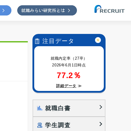
注目データ
就職内定率（27卒）
2026年6月1日時点
77.2％
詳細データ
≫
就職白書
学生調査