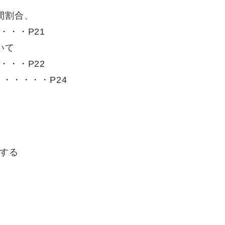
間割合、
・・・P21
いて
・・・P22
・・・・・P24
する