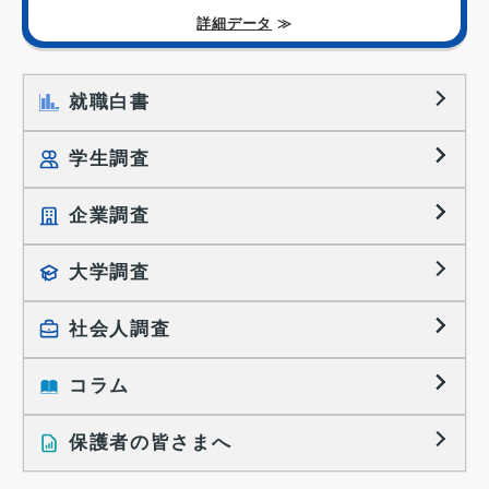
詳細データ
≫
就職白書
学生調査
企業調査
就職プロセス調査
就職活動TOPICS
大学調査
採用に関する調査
大学生の実態調査
採用活動に関するレポート
社会人調査
働きたい組織の特徴
大学生の地域間移動レポート
コラム
就職活動と入社後の就業
就職活動に関するレポート
就業レディネス研究
保護者の皆さまへ
インタビュー記事
調査レポート