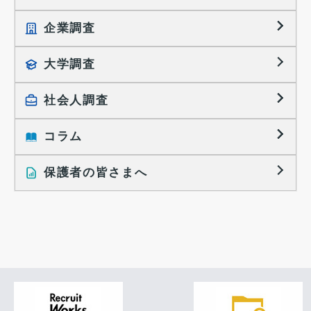
企業調査
就職プロセス調査
就職活動TOPICS
大学調査
採用に関する調査
大学生の実態調査
採用活動に関するレポート
社会人調査
働きたい組織の特徴
大学生の地域間移動レポート
コラム
就職活動と入社後の就業
就職活動に関するレポート
就業レディネス研究
保護者の皆さまへ
インタビュー記事
調査レポート
研究員の視点