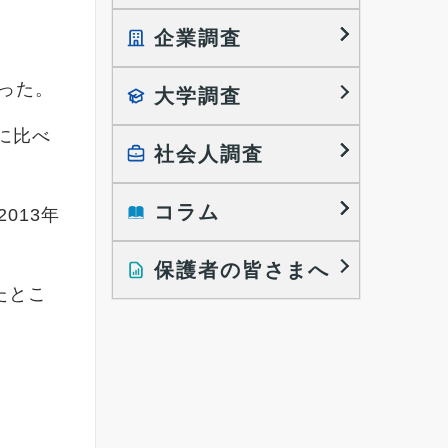
企業調査
就職プロセス調査
就職活動TOPICS
がった。
大学調査
採用に関する調査
大学生の実態調査
採用活動に関するレポート
に比べ
働きたい組織の特徴
社会人調査
大学生の地域間移動レポート
コラム
就職活動と入社後の就業
013年
就職活動に関するレポート
就業レディネス研究
保護者の皆さまへ
インタビュー記事
たとこ
調査レポート
研究員の視点