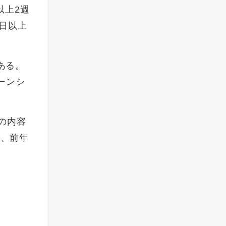
以上2週
3日以上
ある。
ーンシ
の内容
で、前年