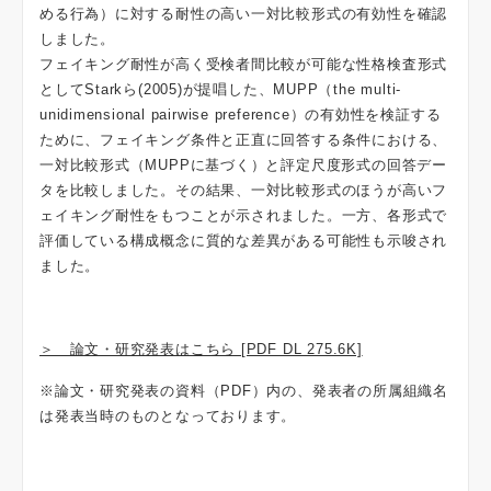
める行為）に対する耐性の高い一対比較形式の有効性を確認
しました。
フェイキング耐性が高く受検者間比較が可能な性格検査形式
としてStarkら(2005)が提唱した、MUPP（the multi-
unidimensional pairwise preference）の有効性を検証する
ために、フェイキング条件と正直に回答する条件における、
一対比較形式（MUPPに基づく）と評定尺度形式の回答デー
タを比較しました。その結果、一対比較形式のほうが高いフ
ェイキング耐性をもつことが示されました。一方、各形式で
評価している構成概念に質的な差異がある可能性も示唆され
ました。
＞ 論文・研究発表はこちら [PDF DL 275.6K]
※論文・研究発表の資料（PDF）内の、発表者の所属組織名
は発表当時のものとなっております。