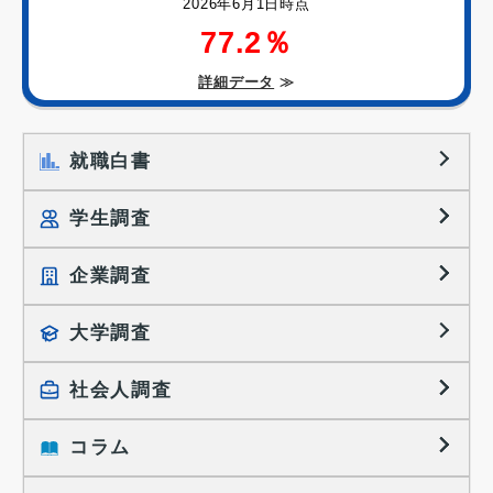
2026年6月1日時点
77.2％
詳細データ
≫
就職白書
学生調査
企業調査
就職プロセス調査
就職活動TOPICS
大学調査
採用に関する調査
大学生の実態調査
採用活動に関するレポート
社会人調査
働きたい組織の特徴
大学生の地域間移動レポート
コラム
就職活動と入社後の就業
就職活動に関するレポート
就業レディネス研究