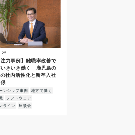
6.25
用注力事例】離職率改善で
がいきいき働く 鹿児島の
業の社内活性化と新卒入社
関係
ーンシップ事例
地方で働く
職
ソフトウェア
ンライン
座談会