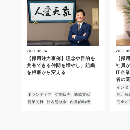
2021.08.04
2021.0
【採用注力事例】理念や目的を
【採
共有できる仲間を増やし、組織
社員
を根底から変える
IT企
者の
インタ
ボランティア
訪問販売
地域貢献
地元就
営業同行
社内勉強会
内発的動機
完全オ