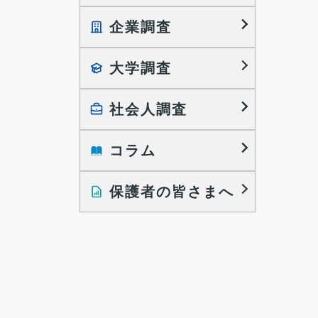
企業調査
就職プロセス調査
就職活動TOPICS
大学調査
採用に関する調査
大学生の実態調査
採用活動に関するレポート
働きたい組織の特徴
社会人調査
大学生の地域間移動レポート
コラム
就職活動と入社後の就業
就職活動に関するレポート
就業レディネス研究
保護者の皆さまへ
インタビュー記事
調査レポート
研究員の視点