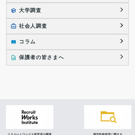
就職活動TOPICS
大学調査
採用に関する調査
大学生の実態調査
採用活動に関するレポート
社会人調査
働きたい組織の特徴
大学生の地域間移動レポート
コラム
就職活動と入社後の就業
就職活動に関するレポート
就業レディネス研究
保護者の皆さまへ
インタビュー記事
調査レポート
研究員の視点
リクルートワークス研究所の調査
測定技術研究に関する