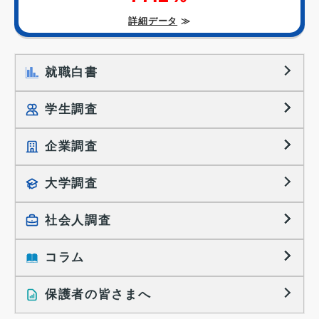
詳細データ
≫
就職白書
学生調査
企業調査
就職プロセス調査
就職活動TOPICS
大学調査
採用に関する調査
大学生の実態調査
採用活動に関するレポート
社会人調査
働きたい組織の特徴
大学生の地域間移動レポート
コラム
就職活動と入社後の就業
就職活動に関するレポート
就業レディネス研究
保護者の皆さまへ
インタビュー記事