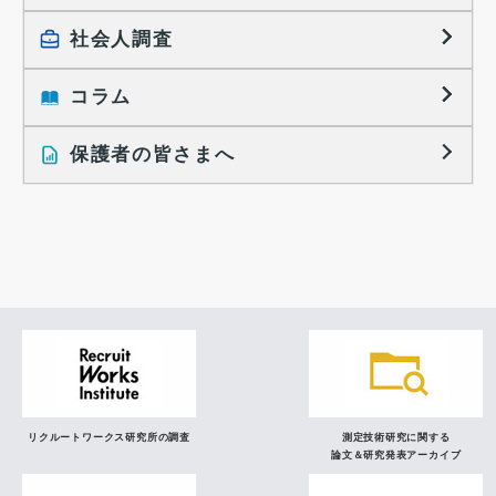
大学生の実態調査
採用活動に関するレポート
社会人調査
働きたい組織の特徴
大学生の地域間移動レポート
コラム
就職活動と入社後の就業
就職活動に関するレポート
就業レディネス研究
保護者の皆さまへ
インタビュー記事
調査レポート
研究員の視点
リクルートワークス研究所の調査
測定技術研究に関する
論文＆研究発表アーカイブ