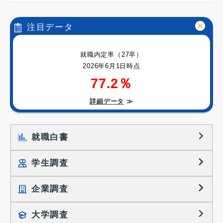
注目データ
就職内定率（27卒）
2026年6月1日時点
77.2％
詳細データ
≫
就職白書
学生調査
企業調査
就職プロセス調査
就職活動TOPICS
大学調査
採用に関する調査