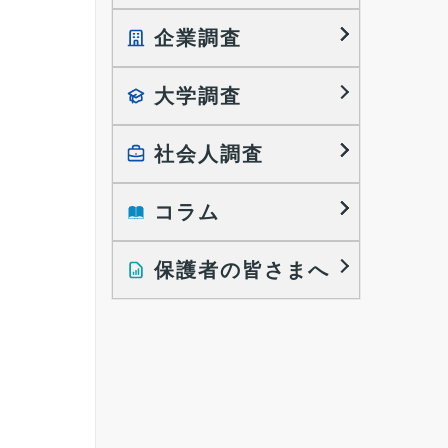
企業調査
就職プロセス調査
就職活動TOPICS
大学調査
採用に関する調査
大学生の実態調査
採用活動に関するレポート
働きたい組織の特徴
社会人調査
大学生の地域間移動レポート
コラム
就職活動と入社後の就業
就職活動に関するレポート
就業レディネス研究
保護者の皆さまへ
インタビュー記事
調査レポート
研究員の視点