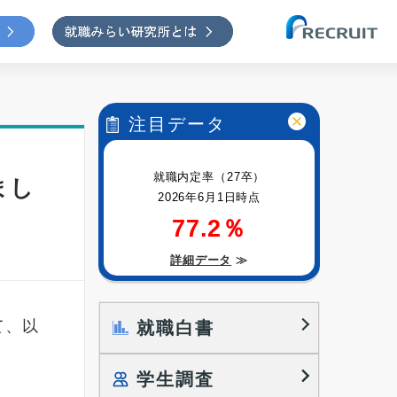
注目データ
就職内定率（27卒）
まし
2026年6月1日時点
77.2％
詳細データ
≫
て、以
就職白書
学生調査