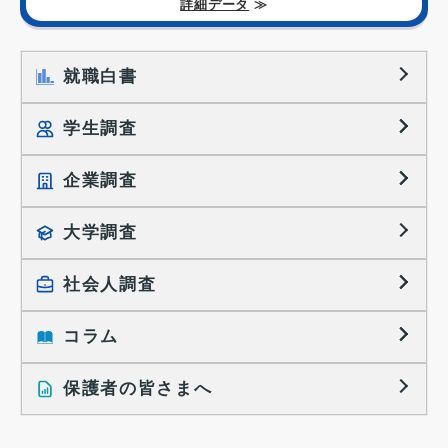
詳細データ
≫
就職白書
学生調査
企業調査
就職プロセス調査
就職活動TOPICS
大学調査
採用に関する調査
大学生の実態調査
採用活動に関するレポート
社会人調査
働きたい組織の特徴
大学生の地域間移動レポート
コラム
就職活動と入社後の就業
就職活動に関するレポート
就業レディネス研究
保護者の皆さまへ
インタビュー記事
調査レポート