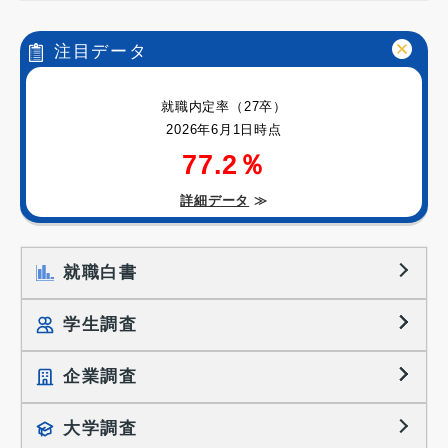
注目データ
就職内定率（27卒）
2026年6月1日時点
77.2％
詳細データ
≫
就職白書
学生調査
企業調査
就職プロセス調査
就職活動TOPICS
大学調査
採用に関する調査