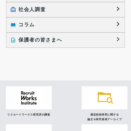
大学生の実態調査
採用活動に関するレポート
社会人調査
働きたい組織の特徴
大学生の地域間移動レポート
コラム
就職活動と入社後の就業
就職活動に関するレポート
就業レディネス研究
保護者の皆さまへ
インタビュー記事
調査レポート
研究員の視点
リクルートワークス研究所の調査
測定技術研究に関する
論文＆研究発表アーカイブ